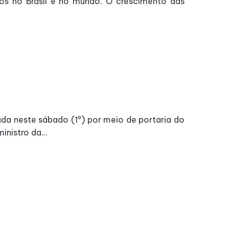
os no Brasil e no mundo. O crescimento das
zada neste sábado (1º) por meio de portaria do
inistro da...