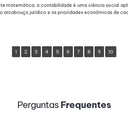
e matemática, a contabilidade é uma ciência social apli
 o arcabouço jurídico e as prioridades econômicas de cad
1
2
3
4
5
6
7
8
9
10
Perguntas
Frequentes