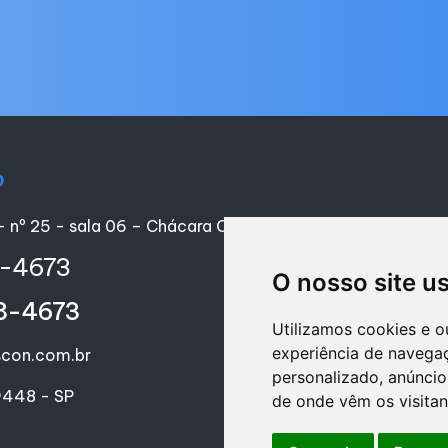
o
- nº 25 - sala 06 – Chácara Califórnia – São Paulo/SP 
8-4673
O nosso site u
98-4673
Utilizamos cookies e o
experiência de navega
con.com.br
personalizado, anúncios
448 - SP
de onde vêm os visitan