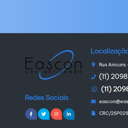
Localizaçã
Rua Anicuns 
(11) 209
(11) 20
Redes Sociais
eascon@eas
CRC/2SP029