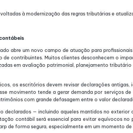
oltadas à modernização das regras tributárias e atualiz
 contábeis
cado abre um novo campo de atuação para profissionais 
 de contribuintes. Muitos clientes desconhecem o impac
izadas em avaliação patrimonial, planejamento tributári
icos, os escritórios devem revisar declarações antigas, i
sse movimento tende a gerar demanda por serviços de r
atrimônios com grande defasagem entre o valor declarad
não declarados — incluindo aqueles mantidos no exterio
ação contábil será essencial para evitar equívocos no 
Rearp de forma segura, especialmente em um momento de m