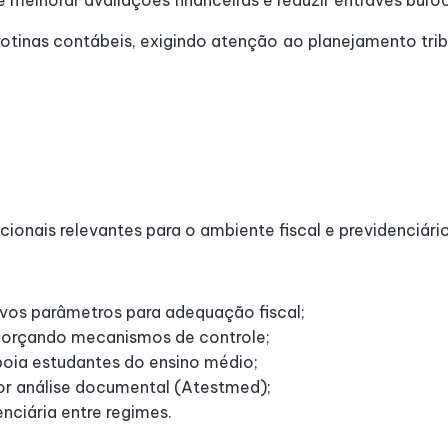
melhorar avaliações financeiras e reduzir entraves buroc
tinas contábeis, exigindo atenção ao planejamento tribu
onais relevantes para o ambiente fiscal e previdenciári
vos parâmetros para adequação fiscal;
eforçando mecanismos de controle;
oia estudantes do ensino médio;
or análise documental (Atestmed);
ciária entre regimes.