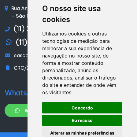
O nosso site usa
Rua Anicuns - nº 25 - sala 06 – Chácara Califórnia
– São Paulo/SP – CEP. 03402-015
cookies
(11) 2098-4673
Utilizamos cookies e outras
(11) 2098-4673
tecnologias de medição para
melhorar a sua experiência de
eascon@eascon.com.br
navegação no nosso site, de
forma a mostrar conteúdo
CRC/2SP029448 - SP
personalizado, anúncios
direcionados, analisar o tráfego
do site e entender de onde vêm
WhatsApp
os visitantes.
Concordo
WHATSAPP
Eu recuso
Alterar as minhas preferências